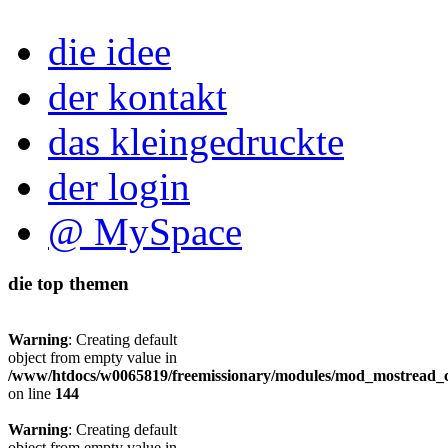
die idee
der kontakt
das kleingedruckte
der login
@ MySpace
die top themen
Warning
: Creating default
object from empty value in
/www/htdocs/w0065819/freemissionary/modules/mod_mostread_c
on line
144
Warning
: Creating default
object from empty value in