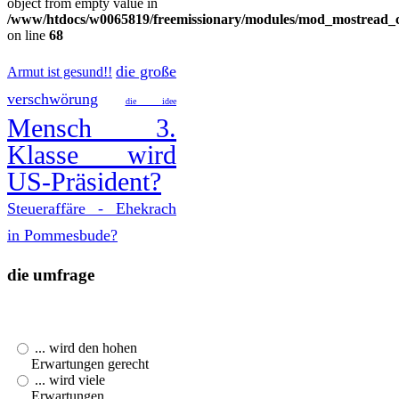
object from empty value in
/www/htdocs/w0065819/freemissionary/modules/mod_mostread_c
on line
68
die große
Armut ist gesund!!
verschwörung
die idee
Mensch 3.
Klasse wird
US-Präsident?
Steueraffäre - Ehekrach
in Pommesbude?
die umfrage
Der 44. US-Präsident
Barack Obama ...
... wird den hohen
Erwartungen gerecht
... wird viele
Erwartungen