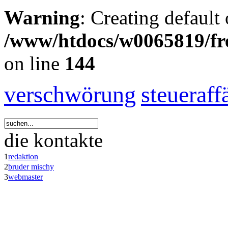
Warning
: Creating default
/www/htdocs/w0065819/fr
on line
144
verschwörung
steueraff
die kontakte
1
redaktion
2
bruder mischy
3
webmaster